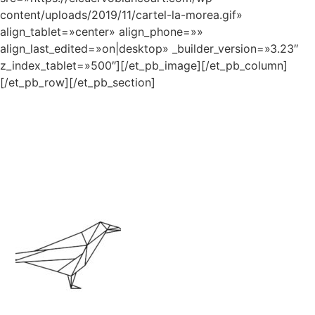
content/uploads/2019/11/cartel-la-morea.gif»
align_tablet=»center» align_phone=»»
align_last_edited=»on|desktop» _builder_version=»3.23″
z_index_tablet=»500″][/et_pb_image][/et_pb_column]
[/et_pb_row][/et_pb_section]