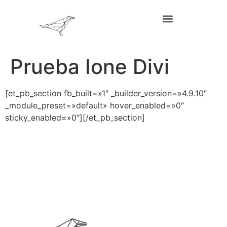
Prueba Ione Divi
[et_pb_section fb_built=»1″ _builder_version=»4.9.10″
_module_preset=»default» hover_enabled=»0″
sticky_enabled=»0″][/et_pb_section]