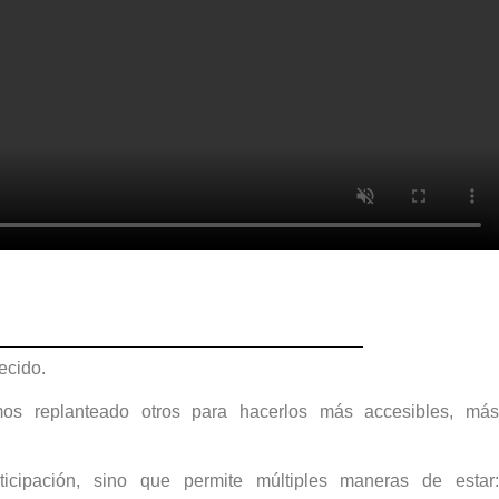
cido.
os replanteado otros para hacerlos más accesibles, más
cipación, sino que permite múltiples maneras de estar: