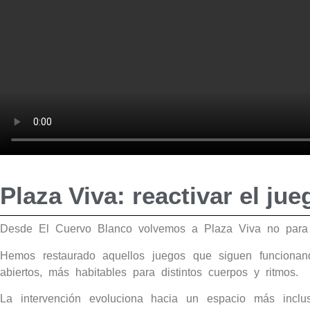
Plaza Viva: reactivar el jue
Desde El Cuervo Blanco volvemos a Plaza Viva no para r
Hemos restaurado aquellos juegos que siguen funcionan
abiertos, más habitables para distintos cuerpos y ritmos.
La intervención evoluciona hacia un espacio más inclu