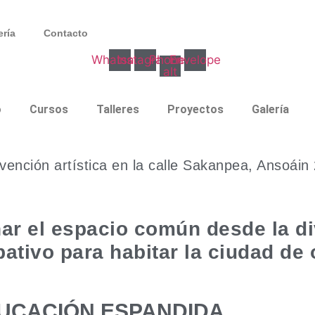
ería
Contacto
Whatsapp
Instagram
Phone-
Envelope
alt
o
Cursos
Talleres
Proyectos
Galería
rvención artística en la calle Sakanpea, Ansoáin
ar el espacio común desde la di
ipativo para habitar la ciudad de
DUCACIÓN ESPANDIDA