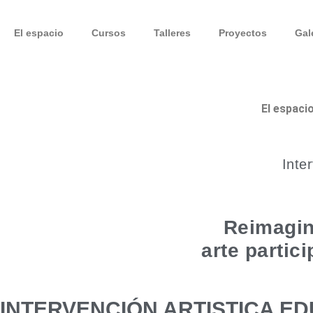
Ir
al
El espacio
Cursos
Talleres
Proyectos
Gal
contenido
El espaci
Inte
Reimagin
arte partic
INTERVENCIÓN ARTISTICA E