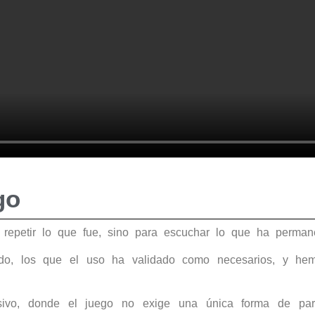
go
epetir lo que fue, sino para escuchar lo que ha permane
do, los que el uso ha validado como necesarios, y hem
sivo, donde el juego no exige una única forma de parti