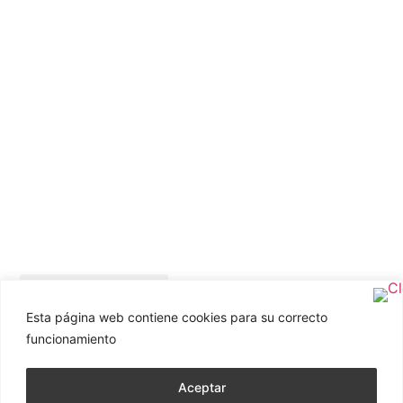
Esta página web contiene cookies para su correcto
funcionamiento
Aceptar
© 2026 elcuervoblancoart.com. Todos los derechos